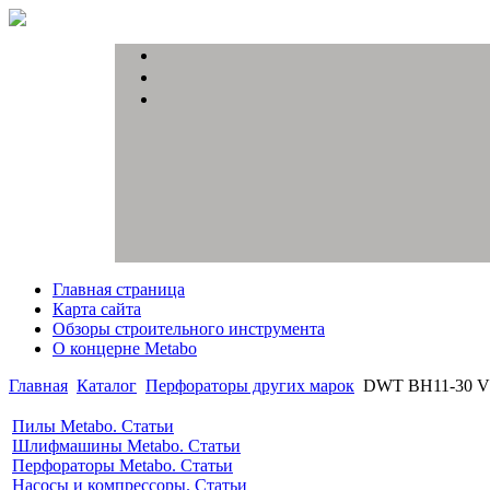
Главная страница
Карта сайта
Обзоры строительного инструмента
О концерне Metabo
Главная
Каталог
Перфораторы других марок
DWT ВН11-30 
Пилы Metabo. Статьи
Шлифмашины Metabo. Статьи
Перфораторы Metabo. Статьи
Насосы и компрессоры. Статьи