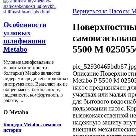
Вернуться к: Насосы M
Особенности
Поверхностн
угловых
самовсасываю
шлифмашин
5500 M 025055
Metabo
Угловые шлифовальные
pic_52930465bdb87.jp
машины (или просто –
Описание
Поверхностн
болгарки) Мetabo являются
лидерами среди себе подобных
Metabo P 5500 M 0250
инструментов. Выделяет их из
насос предназначен дл
общей массы безопасность,
участках или малых пр
надежность, комфортность в
работе, ...
для бытового водоснаб
пользовании насос. Ко
О Metabo
высококачественной не
надежную защиту внут
Концерн Metabo - немного
внешних механических
истории