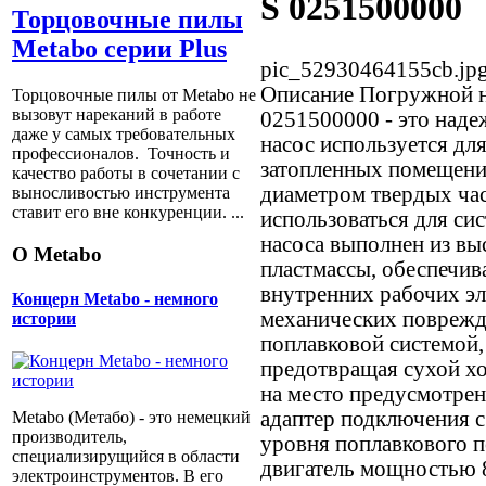
S 0251500000
Торцовочные пилы
Metabo серии Plus
pic_52930464155cb.jp
Описание
Погружной н
Торцовочные пилы от Metabo не
вызовут нареканий в работе
0251500000 - это наде
даже у самых требовательных
насос используется дл
профессионалов. Точность и
затопленных помещений
качество работы в сочетании с
диаметром твердых час
выносливостью инструмента
ставит его вне конкуренции. ...
использоваться для си
насоса выполнен из в
О Metabo
пластмассы, обеспечи
внутренних рабочих э
Концерн Metabo - немного
механических поврежд
истории
поплавковой системой,
предотвращая сухой хо
на место предусмотрен
адаптер подключения с
Metabo (Метабо) - это немецкий
производитель,
уровня поплавкового 
специализирущийся в области
двигатель мощностью 
электроинструментов. В его