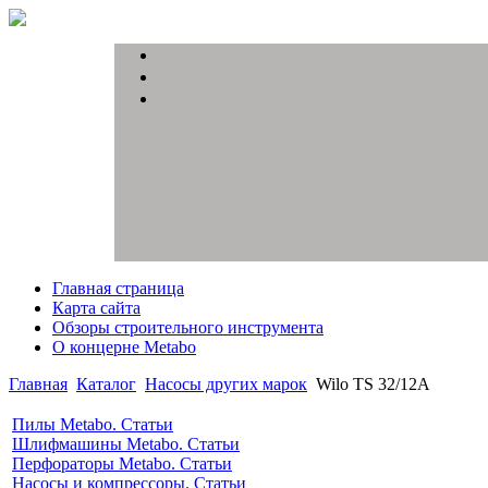
Главная страница
Карта сайта
Обзоры строительного инструмента
О концерне Metabo
Главная
Каталог
Насосы других марок
Wilo TS 32/12A
Пилы Metabo. Статьи
Шлифмашины Metabo. Статьи
Перфораторы Metabo. Статьи
Насосы и компрессоры. Статьи