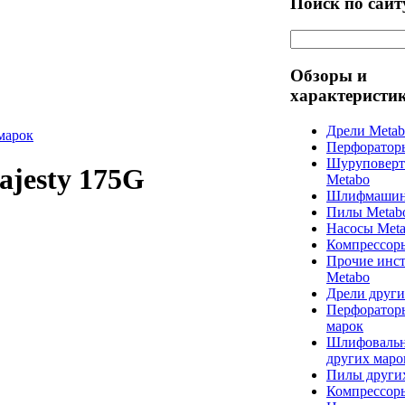
Поиск по сайт
Обзоры и
характеристи
Дрели Meta
марок
Перфоратор
Шуруповерт
jesty 175G
Metabo
Шлифмашин
Пилы Metab
Насосы Met
Компрессор
Прочие инс
Metabo
Дрели други
Перфоратор
марок
Шлифоваль
других маро
Пилы други
Компрессор