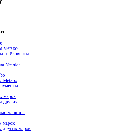
у
ки
bo
ы Metabo
ы, гайковерты
ы Metabo
o
abo
ы Metabo
трументы
х марок
ы других
ные машины
к
х марок
ы других марок