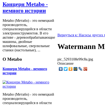
Концерн Metabo -
немного истории
Metabo (Метабо) - это немецкий
производитель,
специализирущийся в области
электроинструментов. В его
Вернуться к: Насосы других 
активе - деревообрабатывающие
машины, двойные
Watermann Ma
шлифовальные, сверлильные
станки (настольные), ...
О Metabo
pic_5293108e99c8a.jpg
Описание
Концерн Metabo - немного
истории
Metabo (Метабо) - это немецкий
производитель,
специализирущийся в области