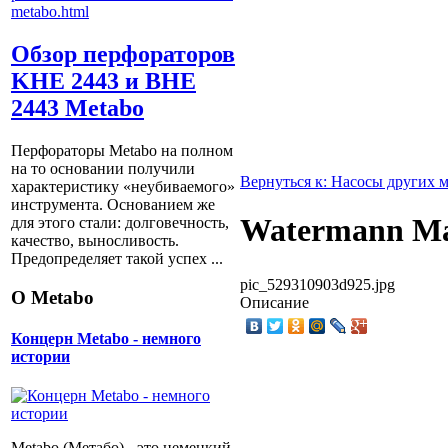
Обзор перфораторов
KHE 2443 и BHE
2443 Metabo
Перфораторы Metabo на полном
на то основании получили
Вернуться к: Насосы других 
характеристику «неубиваемого»
инструмента. Основанием же
Watermann Ma
для этого стали: долговечность,
качество, выносливость.
Предопределяет такой успех ...
pic_529310903d925.jpg
О Metabo
Описание
Концерн Metabo - немного
истории
Metabo (Метабо) - это немецкий