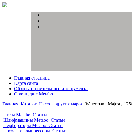
Главная страница
Карта сайта
Обзоры строительного инструмента
О концерне Metabo
Главная
Каталог
Насосы других марок
Watermann Majesty 12
Пилы Metabo. Статьи
Шлифмашины Metabo. Статьи
Перфораторы Metabo. Статьи
Насосы и компрессоры. Статьи