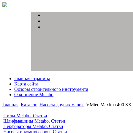
Главная страница
Карта сайта
Обзоры строительного инструмента
О концерне Metabo
Главная
Каталог
Насосы других марок
VMtec Maxima 400 SX
Пилы Metabo. Статьи
Шлифмашины Metabo. Статьи
Перфораторы Metabo. Статьи
Насосы и компрессоры. Статьи