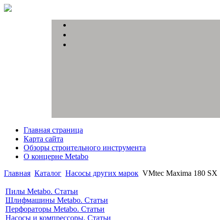
Главная страница
Карта сайта
Обзоры строительного инструмента
О концерне Metabo
Главная
Каталог
Насосы других марок
VMtec Maxima 180 SX
Пилы Metabo. Статьи
Шлифмашины Metabo. Статьи
Перфораторы Metabo. Статьи
Насосы и компрессоры. Статьи