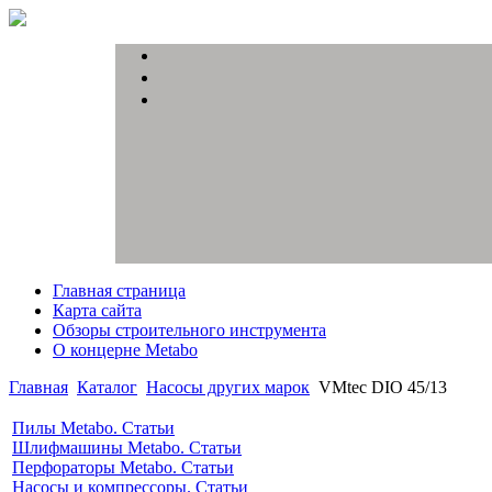
Главная страница
Карта сайта
Обзоры строительного инструмента
О концерне Metabo
Главная
Каталог
Насосы других марок
VMtec DIO 45/13
Пилы Metabo. Статьи
Шлифмашины Metabo. Статьи
Перфораторы Metabo. Статьи
Насосы и компрессоры. Статьи