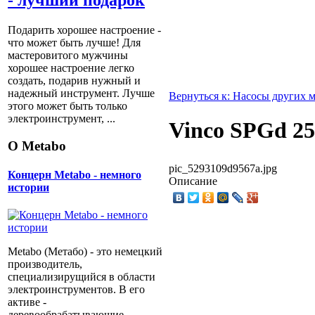
- лучший подарок
Подарить хорошее настроение -
что может быть лучше! Для
мастеровитого мужчины
хорошее настроение легко
создать, подарив нужный и
надежный инструмент. Лучше
Вернуться к: Насосы других 
этого может быть только
электроинструмент, ...
Vinco SPGd 2
О Metabo
pic_5293109d9567a.jpg
Концерн Metabo - немного
Описание
истории
Metabo (Метабо) - это немецкий
производитель,
специализирущийся в области
электроинструментов. В его
активе -
деревообрабатывающие