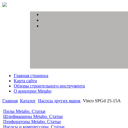
Главная страница
Карта сайта
Обзоры строительного инструмента
О концерне Metabo
Главная
Каталог
Насосы других марок
Vinco SPGd 25-15A
Пилы Metabo. Статьи
Шлифмашины Metabo. Статьи
Перфораторы Metabo. Статьи
Насосы и компрессоры. Статьи