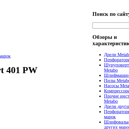
Поиск по сайт
Обзоры и
характеристи
Дрели Meta
марок
Перфоратор
Шуруповерт
t 401 PW
Metabo
Шлифмашин
Пилы Metab
Насосы Met
Компрессор
Прочие инс
Metabo
Дрели други
Перфоратор
марок
Шлифоваль
других маро