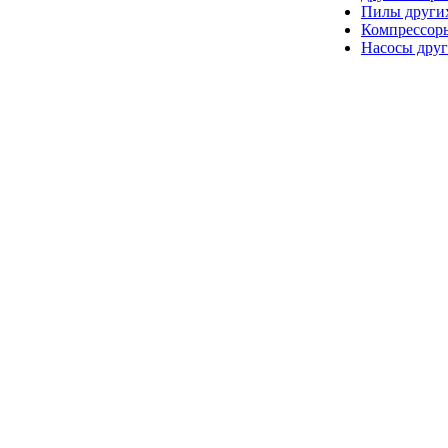
Пилы други
Компрессор
Насосы друг