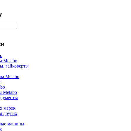
у
ки
bo
ы Metabo
ы, гайковерты
ы Metabo
o
abo
ы Metabo
трументы
х марок
ы других
ные машины
к