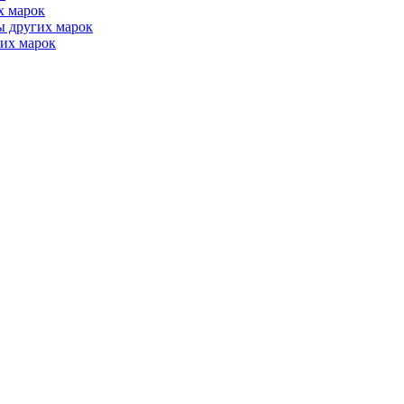
х марок
ы других марок
их марок