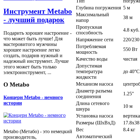
Тип
погруж
Глубина погружения
5 м
Инструмент Metabo
Максимальный
38 м
- лучший подарок
напор
Пропускная
4.8 куб.
способность
Подарить хорошее настроение -
что может быть лучше! Для
Напряжение сети
220/230
мастеровитого мужчины
Потребляемая
550 Вт
хорошее настроение легко
мощность
создать, подарив нужный и
Качество воды
чистая
надежный инструмент. Лучше
Допустимая
этого может быть только
температура
до 40°C
электроинструмент, ...
жидкости
О Metabo
Механизм насоса
центро
Диаметр разъема
1.25"
соединения
Концерн Metabo - немного
истории
Длина сетевого
10 м
шнура
Установка насоса
вертика
Размеры (ШхВхД)
17.8x38
Вес
8.4 кг
Metabo (Метабо) - это немецкий
Автоматический
производитель,