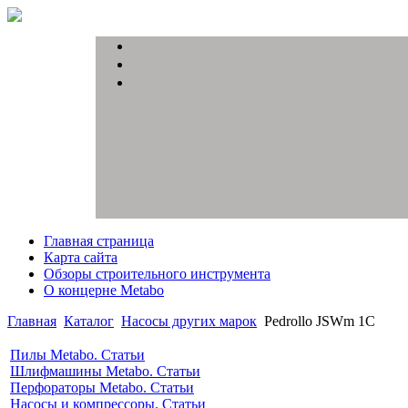
Главная страница
Карта сайта
Обзоры строительного инструмента
О концерне Metabo
Главная
Каталог
Насосы других марок
Pedrollo JSWm 1C
Пилы Metabo. Статьи
Шлифмашины Metabo. Статьи
Перфораторы Metabo. Статьи
Насосы и компрессоры. Статьи