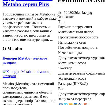
Metabo серии Plus
pic_52930f3daa4ae.jpg
Торцовочные пилы от Metabo не
Описание
вызовут нареканий в работе даже
Тип
у самых требовательных
Глубина погружения
профессионалов. Точность и
качество работы в сочетании с
Максимальный напор
выносливостью инструмента
Пропускная способность
ставит его вне конкуренции. ...
Напряжение сети
Потребляемая мощность
О Metabo
Качество воды
Допустимая температура жи
Концерн Metabo - немного
истории
Механизм насоса
Эжектор
Диаметр разъема соединения
Установка насоса
Размеры (ШхВхД)
Metabo (Метабо) - это немецкий
производитель,
Вес
специализирущийся в области
Допустимая температура ок
электроинструментов. В его
Защита от перегрева
активе - деревообрабатывающие
машины, двойные