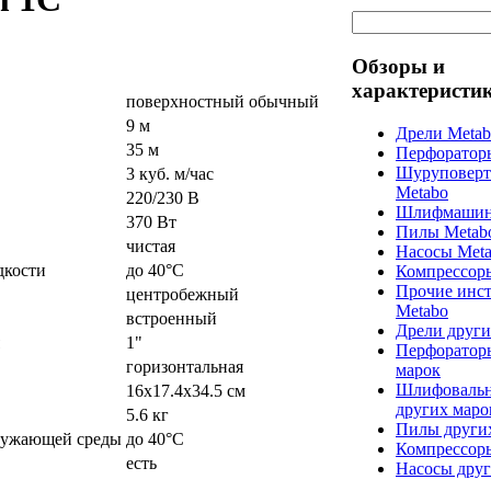
Обзоры и
характеристи
поверхностный обычный
9 м
Дрели Meta
35 м
Перфоратор
Шуруповерт
3 куб. м/час
Metabo
220/230 В
Шлифмашин
370 Вт
Пилы Metab
чистая
Насосы Met
дкости
до 40°C
Компрессор
Прочие инс
центробежный
Metabo
встроенный
Дрели други
1"
Перфоратор
горизонтальная
марок
Шлифоваль
16x17.4x34.5 см
других маро
5.6 кг
Пилы други
ружающей среды
до 40°C
Компрессор
есть
Насосы друг