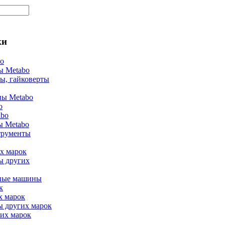
ки
bo
ы Metabo
ы, гайковерты
ы Metabo
o
abo
ы Metabo
трументы
х марок
ы других
ные машины
к
х марок
ы других марок
их марок