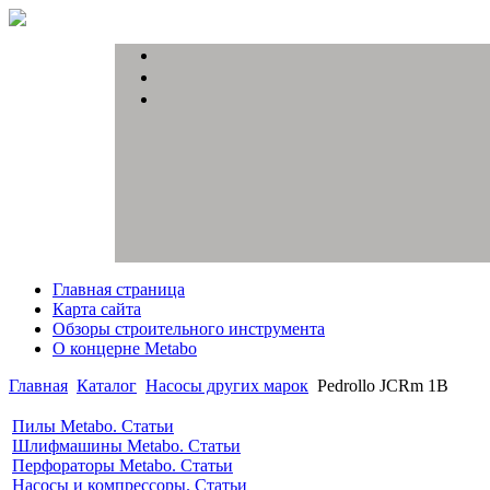
Главная страница
Карта сайта
Обзоры строительного инструмента
О концерне Metabo
Главная
Каталог
Насосы других марок
Pedrollo JCRm 1B
Пилы Metabo. Статьи
Шлифмашины Metabo. Статьи
Перфораторы Metabo. Статьи
Насосы и компрессоры. Статьи