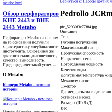
Вернуться к: Насосы других 
Pedrollo JCR
Обзор перфораторов
KHE 2443 и BHE
2443 Metabo
pic_52930f3e77f84.jpg
Описание
Тип
Перфораторы Metabo на полном
Глубина погружения
на то основании получили
характеристику «неубиваемого»
Максимальный напор
инструмента. Основанием же
Пропускная способность
для этого стали: долговечность,
Напряжение сети
качество, выносливость.
Потребляемая мощность
Предопределяет такой успех ...
Качество воды
О Metabo
Допустимая температура жид
Механизм насоса
Концерн Metabo - немного
Эжектор
истории
Диаметр разъема соединения
Установка насоса
Размеры (ШхВхД)
Вес
Metabo (Метабо) - это немецкий