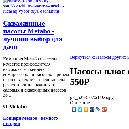
Скважинные
насосы Metabo -
лучший выбор для
дачи
Вернуться к: Насосы других 
Компания Метабо известна в
качестве производителя
Насосы плюс 
высококачественных
компрессоров и насосов. Причем
550Р
насосная техника представлена
разносторонне, начиная от
садовых и скважинных насосов
до ...
pic_52931070cb9ea.jpg
Описание
О Metabo
Концерн Metabo - немного
истории