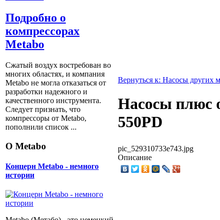
Подробно о
компрессорах
Metabo
Сжатый воздух востребован во
многих областях, и компания
Вернуться к: Насосы других 
Metabo не могла отказаться от
разработки надежного и
Насосы плюс 
качественного инструмента.
Следует признать, что
550PD
компрессоры от Metabо,
пополнили список ...
О Metabo
pic_529310733e743.jpg
Описание
Концерн Metabo - немного
истории
Metabo (Метабо) - это немецкий