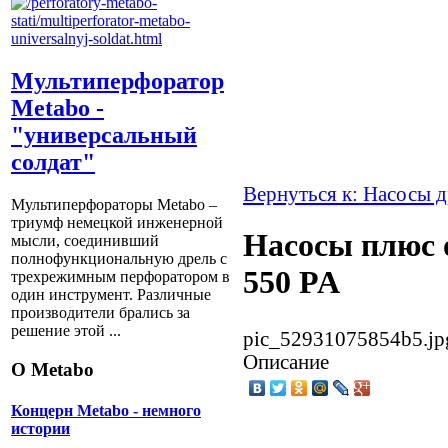
Мультиперфоратор
Metabo -
"универсальный
солдат"
Вернуться к: Насосы 
Мультиперфораторы Metabo –
триумф немецкой инженерной
Насосы плюс 
мысли, соединивший
полнофункциональную дрель с
550 PA
трехрежимным перфоратором в
один инструмент. Различные
производители брались за
решение этой ...
pic_52931075854b5.jp
Описание
О Metabo
Концерн Metabo - немного
истории