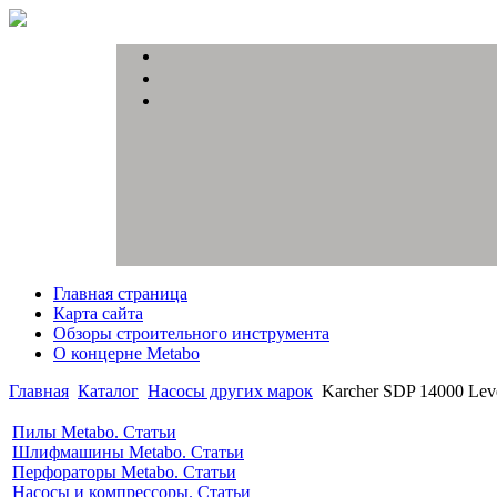
Главная страница
Карта сайта
Обзоры строительного инструмента
О концерне Metabo
Главная
Каталог
Насосы других марок
Karcher SDP 14000 Leve
Пилы Metabo. Статьи
Шлифмашины Metabo. Статьи
Перфораторы Metabo. Статьи
Насосы и компрессоры. Статьи