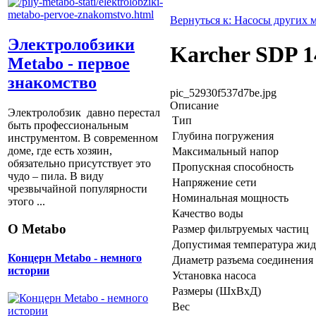
Вернуться к: Насосы других 
Электролобзики
Karcher SDP 1
Metabo - первое
знакомство
pic_52930f537d7be.jpg
Описание
Электролобзик давно перестал
Тип
быть профессиональным
Глубина погружения
инструментом. В современном
доме, где есть хозяин,
Максимальный напор
обязательно присутствует это
Пропускная способность
чудо – пила. В виду
Напряжение сети
чрезвычайной популярности
Номинальная мощность
этого ...
Качество воды
О Metabo
Размер фильтруемых частиц
Допустимая температура жид
Концерн Metabo - немного
Диаметр разъема соединения
истории
Установка насоса
Размеры (ШхВхД)
Вес