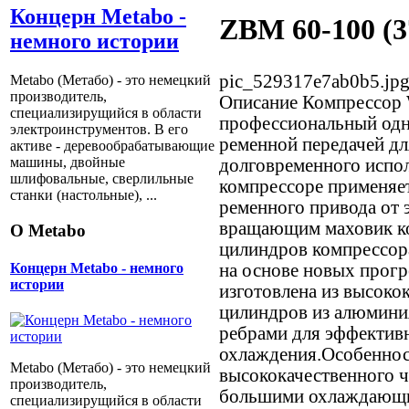
Концерн Metabo -
ZBM 60-100 (3
немного истории
pic_529317e7ab0b5.jp
Metabo (Метабо) - это немецкий
производитель,
Описание
Компрессор 
специализирущийся в области
профессиональный одно
электроинструментов. В его
ременной передачей дл
активе - деревообрабатывающие
машины, двойные
долговременного испо
шлифовальные, сверлильные
компрессоре применяе
станки (настольные), ...
ременного привода от 
вращающим маховик ко
О Metabo
цилиндров компрессор
на основе новых прогр
Концерн Metabo - немного
истории
изготовлена из высокок
цилиндров из алюмин
ребрами для эффектив
охлаждения.Особеннос
Metabo (Метабо) - это немецкий
высококачественного 
производитель,
большими охлаждающи
специализирущийся в области