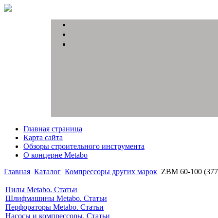
Главная страница
Карта сайта
Обзоры строительного инструмента
О концерне Metabo
Главная
Каталог
Компрессоры других марок
ZBM 60-100 (377
Пилы Metabo. Статьи
Шлифмашины Metabo. Статьи
Перфораторы Metabo. Статьи
Насосы и компрессоры. Статьи