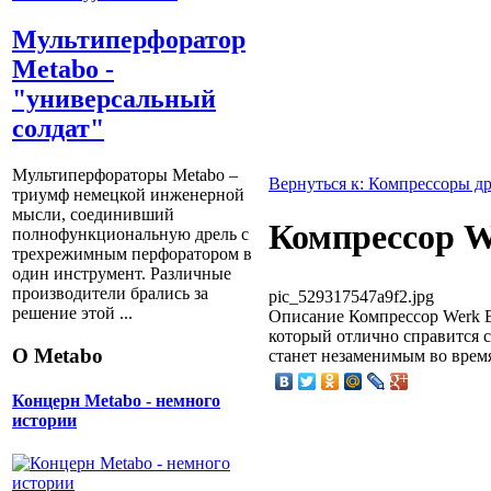
Мультиперфоратор
Metabo -
"универсальный
солдат"
Мультиперфораторы Metabo –
Вернуться к: Компрессоры д
триумф немецкой инженерной
мысли, соединивший
Компрессор 
полнофункциональную дрель с
трехрежимным перфоратором в
один инструмент. Различные
производители брались за
pic_529317547a9f2.jpg
решение этой ...
Описание
Компрессор Werk 
который отлично справится с
О Metabo
станет незаменимым во время
Концерн Metabo - немного
истории