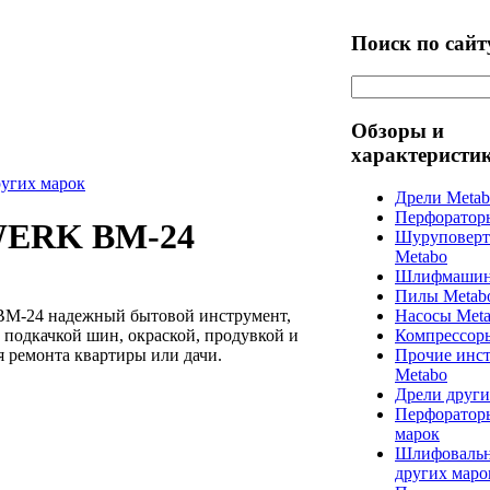
Поиск по сайт
Обзоры и
характеристи
ругих марок
Дрели Meta
Перфоратор
WERK BM-24
Шуруповерт
Metabo
Шлифмашин
Пилы Metab
BM-24 надежный бытовой инструмент,
Насосы Met
 подкачкой шин, окраской, продувкой и
Компрессор
 ремонта квартиры или дачи.
Прочие инс
Metabo
Дрели други
Перфоратор
марок
Шлифоваль
других маро