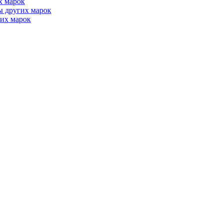
х марок
ы других марок
их марок