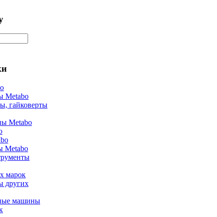
у
ки
bo
ы Metabo
ы, гайковерты
ы Metabo
o
abo
ы Metabo
трументы
х марок
ы других
ные машины
к