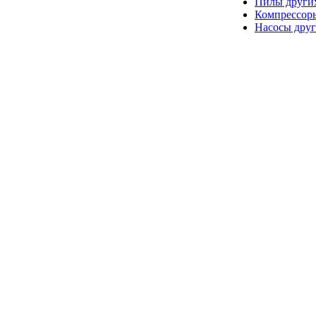
Пилы други
Компрессор
Насосы друг