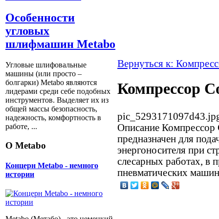
Особенности
угловых
шлифмашин Metabo
Вернуться к: Компрес
Угловые шлифовальные
машины (или просто –
болгарки) Мetabo являются
Компрессор С
лидерами среди себе подобных
инструментов. Выделяет их из
общей массы безопасность,
pic_5293171097d43.jp
надежность, комфортность в
Описание
Компрессор
работе, ...
предназначен для подач
О Metabo
энергоносителя при ст
слесарных работах, в 
Концерн Metabo - немного
пневматических машин 
истории
Metabo (Метабо) - это немецкий