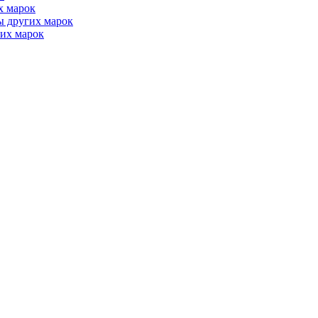
х марок
ы других марок
их марок