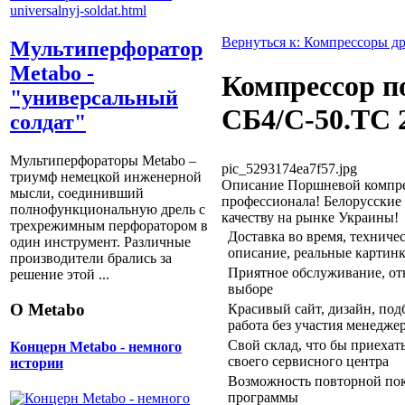
Вернуться к: Компрессоры д
Мультиперфоратор
Metabo -
Компрессор 
"универсальный
СБ4/С-50.ТС 
солдат"
Мультиперфораторы Metabo –
pic_5293174ea7f57.jpg
триумф немецкой инженерной
Описание
Поршневой компре
мысли, соединивший
профессионала! Белорусские
полнофункциональную дрель с
качеству на рынке Украины!
трехрежимным перфоратором в
Доставка во время, техниче
один инструмент. Различные
описание, реальные картин
производители брались за
Приятное обслуживание, отн
решение этой ...
выборе
О Metabo
Красивый сайт, дизайн, подб
работа без участия менедже
Свой склад, что бы приехат
Концерн Metabo - немного
своего сервисного центра
истории
Возможность повторной пок
программы