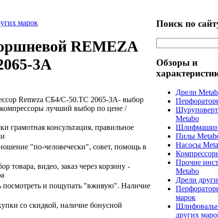
Поиск по сайт
ругих марок
поршневой REMEZA
2065-3А
Обзоры и
характеристи
Дрели Meta
ссор Remeza СБ4/С-50.ТС 2065-3А- выбор
Перфоратор
 компрессоры лучший выбор по цене /
Шуруповерт
Metabo
ски грамотная консультация, правильное
Шлифмашин
ки
Пилы Metab
Насосы Met
ошение "по-человечески", совет, помощь в
Компрессор
Прочие инс
ор товара, видео, заказ через корзину -
Metabo
ра
Дрели други
ь посмотреть и пощупать "вживую". Наличие
Перфоратор
марок
упки со скидкой, наличие бонусной
Шлифоваль
других маро