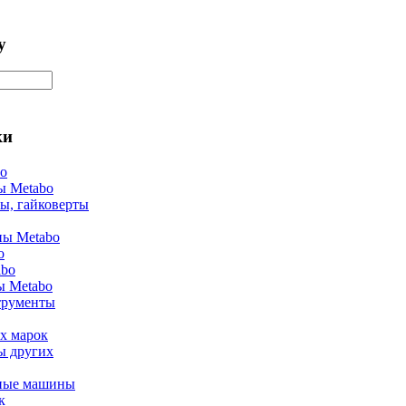
у
ки
bo
ы Metabo
ы, гайковерты
ы Metabo
o
abo
ы Metabo
трументы
х марок
ы других
ные машины
к