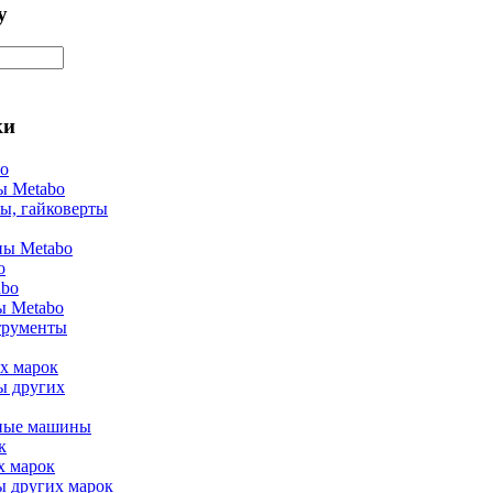
у
ки
bo
ы Metabo
ы, гайковерты
ы Metabo
o
abo
ы Metabo
трументы
х марок
ы других
ные машины
к
х марок
ы других марок