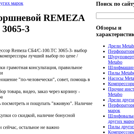
Поиск по сайт
ругих марок
поршневой REMEZA
 3065-3
Обзоры и
характеристи
Дрели Meta
сор Remeza СБ4/С-100.ТС 3065-3- выбор
Перфоратор
 компрессоры лучший выбор по цене /
Шуруповерт
Metabo
ски грамотная консультация, правильное
Шлифмашин
ки
Пилы Metab
Насосы Met
ошение "по-человечески", совет, помощь в
Компрессор
Прочие инс
ор товара, видео, заказ через корзину -
Metabo
ра
Дрели други
ь посмотреть и пощупать "вживую". Наличие
Перфоратор
марок
упки со скидкой, наличие бонусной
Шлифоваль
других маро
Пилы други
 сейчас, остальное не важно
Компрессор