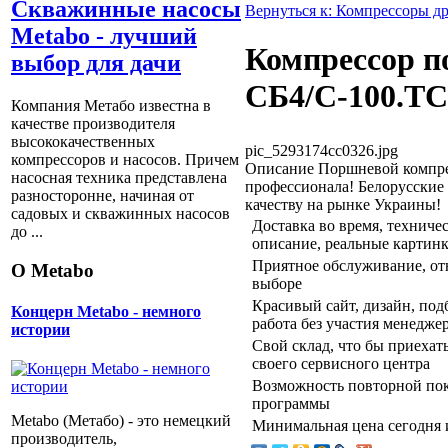
Скважинные насосы
Вернуться к: Компрессоры д
Metabo - лучший
Компрессор 
выбор для дачи
СБ4/С-100.ТС
Компания Метабо известна в
качестве производителя
высококачественных
pic_5293174cc0326.jpg
компрессоров и насосов. Причем
Описание
Поршневой компрес
насосная техника представлена
профессионала! Белорусские
разносторонне, начиная от
качеству на рынке Украины!
садовых и скважинных насосов
Доставка во время, техниче
до ...
описание, реальные картин
Приятное обслуживание, отн
О Metabo
выборе
Красивый сайт, дизайн, подб
Концерн Metabo - немного
работа без участия менедже
истории
Свой склад, что бы приехат
своего сервисного центра
Возможность повторной пок
программы
Metabo (Метабо) - это немецкий
Минимальная цена сегодня и
производитель,