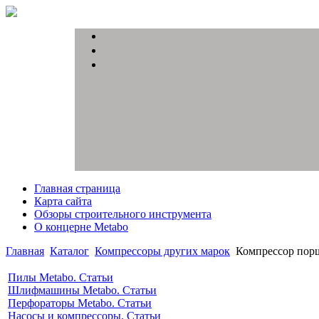
Главная страница
Карта сайта
Обзоры строительного инструмента
О концерне Metabo
Главная
Каталог
Компрессоры других марок
Компрессор пор
Пилы Metabo. Статьи
Шлифмашины Metabo. Статьи
Перфораторы Metabo. Статьи
Насосы и компрессоры. Статьи