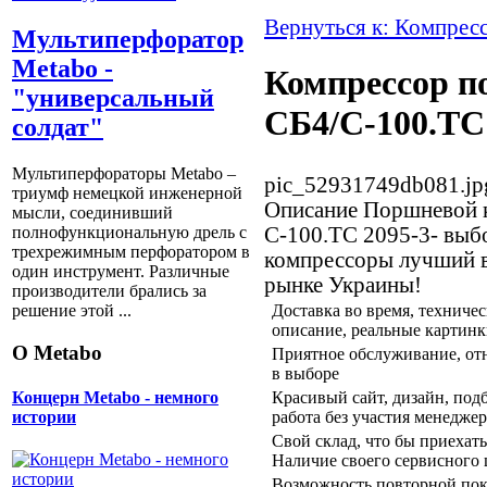
Вернуться к: Компрес
Мультиперфоратор
Metabo -
Компрессор 
"универсальный
СБ4/С-100.ТС
солдат"
Мультиперфораторы Metabo –
pic_52931749db081.jp
триумф немецкой инженерной
Описание
Поршневой к
мысли, соединивший
С-100.ТС 2095-3- выб
полнофункциональную дрель с
трехрежимным перфоратором в
компрессоры лучший вы
один инструмент. Различные
рынке Украины!
производители брались за
Доставка во время, техниче
решение этой ...
описание, реальные картин
О Metabo
Приятное обслуживание, отн
в выборе
Красивый сайт, дизайн, подбо
Концерн Metabo - немного
работа без участия менеджер
истории
Свой склад, что бы приехат
Наличие своего сервисного 
Возможность повторной пок