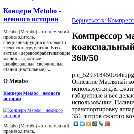
Концерн Metabo -
немного истории
Вернуться к: Компрес
Metabo (Метабо) - это немецкий
Компрессор м
производитель,
специализирущийся в области
коаксиальны
электроинструментов. В его
активе - деревообрабатывающие
360/50
машины, двойные
шлифовальные, сверлильные
станки (настольные), ...
pic_529318450c64e.jp
О Metabo
Описание
Масляный ко
используется для сжат
Концерн Metabo - немного
габаритные и вес дела
истории
использовании. Наличи
транспортировку аппар
356 литров сжатого во
Metabo (Метабо) - это немецкий
производитель,