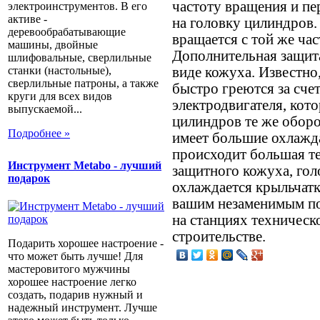
частоту вращения и пе
электроинструментов. В его
активе -
на головку цилиндров. 
деревообрабатывающие
вращается с той же час
машины, двойные
Дополнительная защита
шлифовальные, сверлильные
виде кожуха. Известно
станки (настольные),
сверлильные патроны, а также
быстро греются за сче
круги для всех видов
электродвигателя, кото
выпускаемой...
цилиндров те же обор
Подробнее »
имеет большие охлажда
происходит большая те
Инструмент Metabo - лучший
защитного кожуха, го
подарок
охлаждается крыльчатк
вашим незаменимым по
на станциях техническ
строительстве.
Подарить хорошее настроение -
что может быть лучше! Для
мастеровитого мужчины
хорошее настроение легко
создать, подарив нужный и
надежный инструмент. Лучше