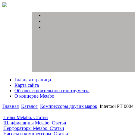
Главная страница
Карта сайта
Обзоры строительного инструмента
О концерне Metabo
Главная
Каталог
Компрессоры других марок
Intertool PT-0004
Пилы Metabo. Статьи
Шлифмашины Metabo. Статьи
Перфораторы Metabo. Статьи
Насосы и компрессоры. Статьи