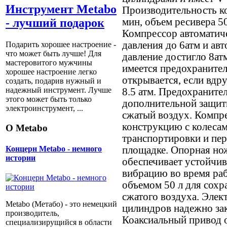
Инструмент Metabo
Производительность ко
мин, объем ресивера 50
- лучший подарок
Компрессор автоматиче
давления до 6атм и ав
Подарить хорошее настроение -
что может быть лучше! Для
давление достигло 8ат
мастеровитого мужчины
имеется предохраните
хорошее настроение легко
открывается, если вдру
создать, подарив нужный и
надежный инструмент. Лучше
8.5 атм. Предохраните
этого может быть только
дополнительной защит
электроинструмент, ...
сжатый воздух. Компр
конструкцию с колесам
О Metabo
транспортировки и пе
площадке. Опорная нож
Концерн Metabo - немного
истории
обеспечивает устойчив
вибрацию во время ра
объемом 50 л для сохр
сжатого воздуха. Элект
Metabo (Метабо) - это немецкий
цилиндров надежно зак
производитель,
Коаксиальный привод 
специализирущийся в области