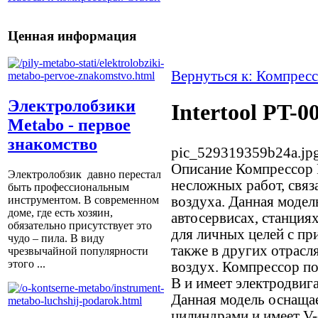
Ценная информация
Вернуться к: Компрес
Электролобзики
Intertool PT-0
Metabo - первое
знакомство
pic_529319359b24a.jp
Описание
Компрессор P
Электролобзик давно перестал
несложных работ, связ
быть профессиональным
воздуха. Данная модел
инструментом. В современном
доме, где есть хозяин,
автосервисах, станция
обязательно присутствует это
для личных целей с п
чудо – пила. В виду
также в других отрасл
чрезвычайной популярности
этого ...
воздух. Компрессор по
В и имеет электродвиг
Данная модель оснаща
цилиндрами и имеет V-