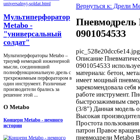
Вернуться к: Дрели M
Мультиперфоратор
Пневмодрель 
Metabo -
0901054533
"универсальный
солдат"
pic_528e20dcc6e14.jpg
Мультиперфораторы Metabo –
Описание
Пневматичес
триумф немецкой инженерной
0901054533 использует
мысли, соединивший
материала: бетон, мета
полнофункциональную дрель с
трехрежимным перфоратором в
имеет мощный пневмо
один инструмент. Различные
зарекомендовала себя 
производители брались за
работе инструмент. П
решение этой ...
быстрозажимным свер
О Metabo
(3/8") Данная модель 
Высокая производител
Концерн Metabo - немного
Простота пользования
истории
патрон Правое вращен
пневмодрели Metabo B