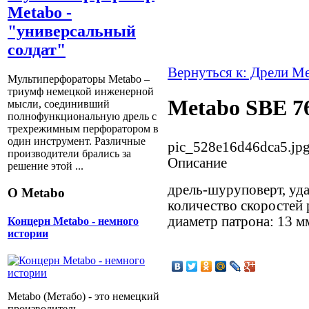
Metabo -
"универсальный
солдат"
Вернуться к: Дрели M
Мультиперфораторы Metabo –
триумф немецкой инженерной
Metabo SBE 7
мысли, соединивший
полнофункциональную дрель с
трехрежимным перфоратором в
один инструмент. Различные
pic_528e16d46dca5.jp
производители брались за
Описание
решение этой ...
дрель-шуруповерт, уд
О Metabo
количество скоростей 
диаметр патрона: 13 мм,
Концерн Metabo - немного
истории
Metabo (Метабо) - это немецкий
производитель,