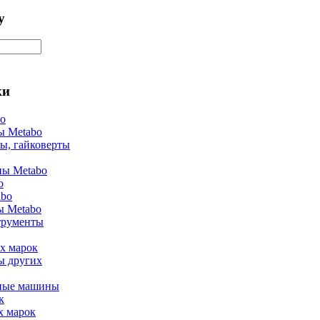
у
ки
bo
ы Metabo
ы, гайковерты
ы Metabo
o
abo
ы Metabo
трументы
х марок
ы других
ные машины
к
х марок