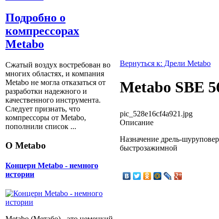
Подробно о
компрессорах
Metabo
Вернуться к: Дрели Metabo
Сжатый воздух востребован во
многих областях, и компания
Metabo не могла отказаться от
Metabo SBE 56
разработки надежного и
качественного инструмента.
Следует признать, что
pic_528e16cf4a921.jpg
компрессоры от Metabо,
Описание
пополнили список ...
Назначение дрель-шуруповер
О Metabo
быстрозажимной
Концерн Metabo - немного
истории
Metabo (Метабо) - это немецкий