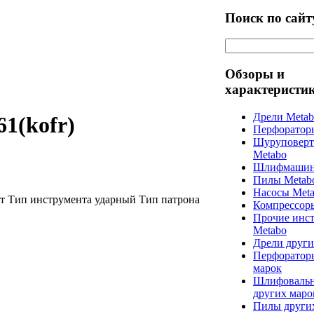
Поиск по сайт
Обзоры и
характеристи
Дрели Meta
1(kofr)
Перфоратор
Шуруповерт
Metabo
Шлифмашин
Пилы Metab
Насосы Met
т Тип инструмента ударный Тип патрона
Компрессор
Прочие инс
Metabo
Дрели други
Перфоратор
марок
Шлифоваль
других маро
Пилы други