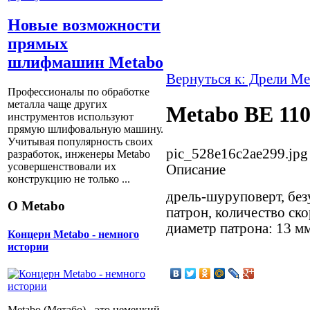
Новые возможности
прямых
шлифмашин Metabo
Вернуться к: Дрели Me
Профессионалы по обработке
металла чаще других
Metabo BE 110
инструментов используют
прямую шлифовальную машину.
Учитывая популярность своих
pic_528e16c2ae299.jpg
разработок, инженеры Metabo
усовершенствовали их
Описание
конструкцию не только ...
дрель-шуруповерт, бе
О Metabo
патрон, количество ск
диаметр патрона: 13 мм,
Концерн Metabo - немного
истории
Metabo (Метабо) - это немецкий