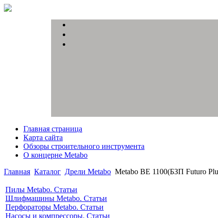
Главная страница
Карта сайта
Обзоры строительного инструмента
О концерне Metabo
Главная
Каталог
Дрели Metabo
Metabo BE 1100(БЗП Futuro Plu
Пилы Metabo. Статьи
Шлифмашины Metabo. Статьи
Перфораторы Metabo. Статьи
Насосы и компрессоры. Статьи