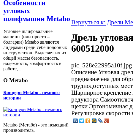
Особенности
угловых
шлифмашин Metabo
Вернуться к: Дрели Me
Угловые шлифовальные
Дрель углова
машины (или просто –
болгарки) Мetabo являются
600512000
лидерами среди себе подобных
инструментов. Выделяет их из
общей массы безопасность,
надежность, комфортность в
pic_528e22995a10f.jpg
работе, ...
Описание
Угловая дре
предназначена для обр
О Metabo
труднодоступных мест
Шарнирное крепление 
Концерн Metabo - немного
истории
редуктора Самоотключ
щетки Эргономичная д
Регулировка скорости
Metabo (Метабо) - это немецкий
производитель,