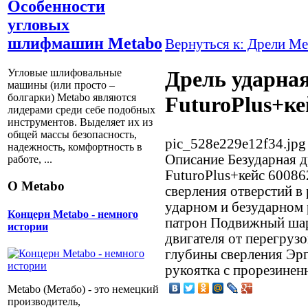
Особенности
угловых
шлифмашин Metabo
Вернуться к: Дрели Me
Угловые шлифовальные
Дрель ударная
машины (или просто –
болгарки) Мetabo являются
FuturoPlus+ке
лидерами среди себе подобных
инструментов. Выделяет их из
общей массы безопасность,
pic_528e229e12f34.jpg
надежность, комфортность в
Описание
Безударная д
работе, ...
FuturoPlus+кейс 60086
О Metabo
сверления отверстий в
ударном и безударном
Концерн Metabo - немного
патрон Подвижный шар
истории
двигателя от перегруз
глубины сверления Эр
рукоятка с прорезинен
Metabo (Метабо) - это немецкий
производитель,