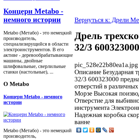
Концерн Metabo -
немного истории
Вернуться к: Дрели Me
Metabo (Метабо) - это немецкий
Дрель трехско
производитель,
специализирущийся в области
32/3 60032300
электроинструментов. В его
активе - деревообрабатывающие
машины, двойные
pic_528e22b80ea1a.jpg
шлифовальные, сверлильные
Описание
Безударная т
станки (настольные), ...
32/3 600323000 предна
О Metabo
отверстий в различных
Морзе Высокая поизво
Концерн Metabo - немного
Отверстие для выбивно
истории
инструмента Электронн
Надежная коробка скор
ванне
Metabo (Метабо) - это немецкий
производитель,