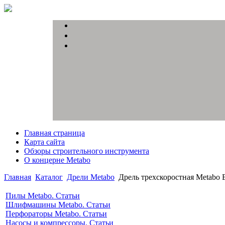
Главная страница
Карта сайта
Обзоры строительного инструмента
О концерне Metabo
Главная
Каталог
Дрели Metabo
Дрель трехскоростная Metabo 
Пилы Metabo. Статьи
Шлифмашины Metabo. Статьи
Перфораторы Metabo. Статьи
Насосы и компрессоры. Статьи