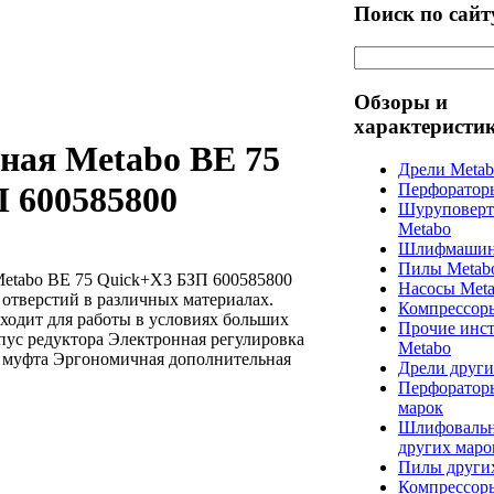
Поиск по сайт
Обзоры и
характеристи
рная Metabo BE 75
Дрели Meta
Перфоратор
 600585800
Шуруповерт
Metabo
Шлифмашин
Пилы Metab
Metabo BE 75 Quick+X3 БЗП 600585800
Насосы Met
 отверстий в различных материалах.
Компрессор
одит для работы в условиях больших
Прочие инс
пус редуктора Электронная регулировка
Metabo
 муфта Эргономичная дополнительная
Дрели други
Перфоратор
марок
Шлифоваль
других маро
Пилы други
Компрессор