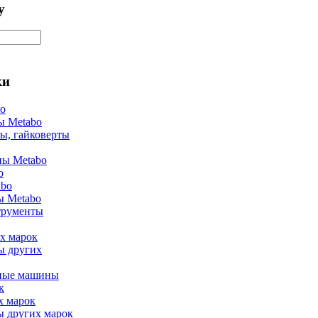
у
ки
bo
ы Metabo
ы, гайковерты
ы Metabo
o
abo
ы Metabo
трументы
х марок
ы других
ные машины
к
х марок
ы других марок