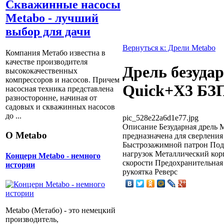
Скважинные насосы
Metabo - лучший
выбор для дачи
Вернуться к: Дрели Metabo
Компания Метабо известна в
качестве производителя
Дрель безуда
высококачественных
компрессоров и насосов. Причем
Quick+X3 БЗП
насосная техника представлена
разносторонне, начиная от
садовых и скважинных насосов
до ...
pic_528e22a6d1e77.jpg
Описание
Безударная дрель 
О Metabo
предназначена для сверления
Быстрозажимной патрон Подх
нагрузок Металлический кор
Концерн Metabo - немного
скорости Предохранительная
истории
рукоятка Реверс
Metabo (Метабо) - это немецкий
производитель,