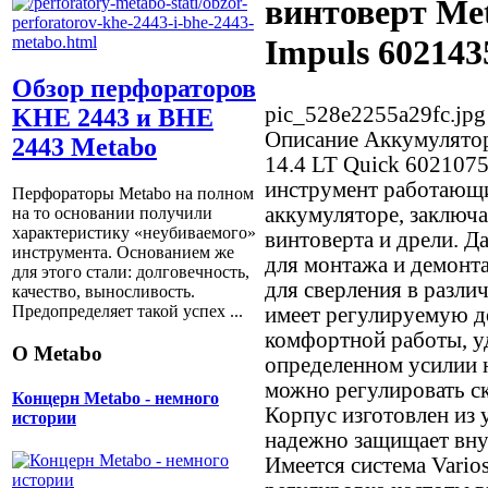
винтоверт Me
Impuls 602143
Обзор перфораторов
pic_528e2255a29fc.jpg
KHE 2443 и BHE
Описание
Аккумулятор
2443 Metabo
14.4 LT Quick 6021075
инструмент работающ
Перфораторы Metabo на полном
аккумуляторе, заключ
на то основании получили
характеристику «неубиваемого»
винтоверта и дрели. Д
инструмента. Основанием же
для монтажа и демонта
для этого стали: долговечность,
для сверления в разли
качество, выносливость.
Предопределяет такой успех ...
имеет регулируемую д
комфортной работы, у
О Metabo
определенном усилии 
можно регулировать с
Концерн Metabo - немного
Корпус изготовлен из 
истории
надежно защищает вну
Имеется система Varios