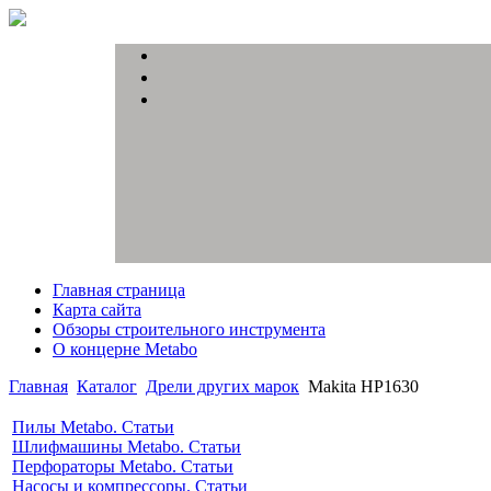
Главная страница
Карта сайта
Обзоры строительного инструмента
О концерне Metabo
Главная
Каталог
Дрели других марок
Makita HP1630
Пилы Metabo. Статьи
Шлифмашины Metabo. Статьи
Перфораторы Metabo. Статьи
Насосы и компрессоры. Статьи