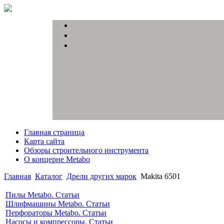
Главная страница
Карта сайта
Обзоры строительного инструмента
О концерне Metabo
Главная
Каталог
Дрели других марок
Makita 6501
Пилы Metabo. Статьи
Шлифмашины Metabo. Статьи
Перфораторы Metabo. Статьи
Насосы и компрессоры. Статьи