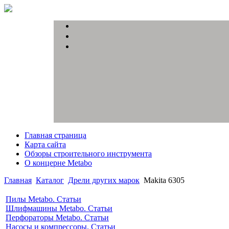
Главная страница
Карта сайта
Обзоры строительного инструмента
О концерне Metabo
Главная
Каталог
Дрели других марок
Makita 6305
Пилы Metabo. Статьи
Шлифмашины Metabo. Статьи
Перфораторы Metabo. Статьи
Насосы и компрессоры. Статьи