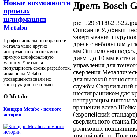
Новые возможности
Дрель Bosch 
прямых
шлифмашин
pic_5293118625522.jp
Metabo
Описание
Удобный инст
завертывания шурупов 
Профессионалы по обработке
дрель с небольшим уг
металла чаще других
мм.Оптимально подход
инструментов используют
прямую шлифовальную
диам. до 10 мм в стали
машину. Учитывая
управления для точног
популярность своих разработок,
сверления.Металличес
инженеры Metabo
для высокой точности 
усовершенствовали их
конструкцию не только ...
службы.Сверлильный ш
шестигранником для кр
О Metabo
центрующим винтом за
вращении влево.Шейка
Концерн Metabo - немного
(европейский стандарт)
истории
сверлильного станка.
роликовых подшипника
точной работы.Практи