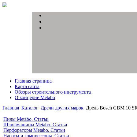
Главная страница
Карта сайта
Обзоры строительного инструмента
О концерне Metabo
Главная
Каталог
Дрели других марок
Дрель Bosch GBM 10 S
Пилы Metabo. Статьи
Шлифмашины Metabo. Статьи
Перфораторы Metabo. Статьи
Насосы и компрессоры. Статьи