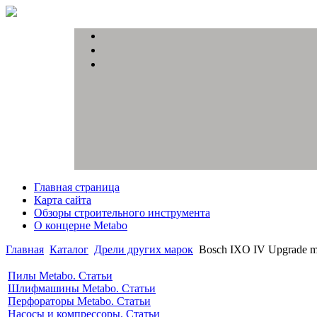
Главная страница
Карта сайта
Обзоры строительного инструмента
О концерне Metabo
Главная
Каталог
Дрели других марок
Bosch IXO IV Upgrade 
Пилы Metabo. Статьи
Шлифмашины Metabo. Статьи
Перфораторы Metabo. Статьи
Насосы и компрессоры. Статьи