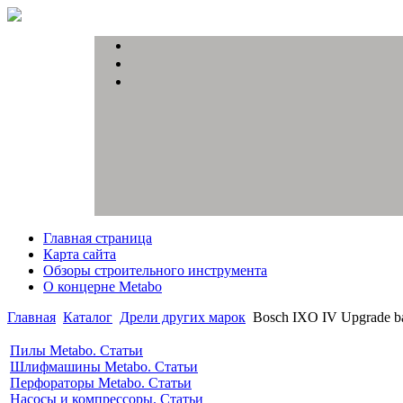
Главная страница
Карта сайта
Обзоры строительного инструмента
О концерне Metabo
Главная
Каталог
Дрели других марок
Bosch IXO IV Upgrade b
Пилы Metabo. Статьи
Шлифмашины Metabo. Статьи
Перфораторы Metabo. Статьи
Насосы и компрессоры. Статьи