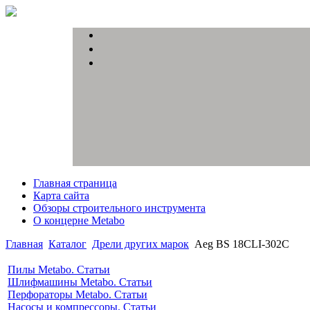
Главная страница
Карта сайта
Обзоры строительного инструмента
О концерне Metabo
Главная
Каталог
Дрели других марок
Aeg BS 18CLI-302C
Пилы Metabo. Статьи
Шлифмашины Metabo. Статьи
Перфораторы Metabo. Статьи
Насосы и компрессоры. Статьи