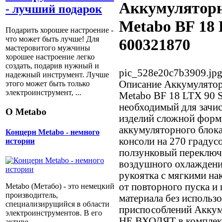
Аккумуляторн
- лучший подарок
Metabo BF 18 
Подарить хорошее настроение -
что может быть лучше! Для
600321870
мастеровитого мужчины
хорошее настроение легко
создать, подарив нужный и
pic_528e20c7b3909.jp
надежный инструмент. Лучше
Описание
Аккумулятор
этого может быть только
электроинструмент, ...
Metabo BF 18 LTX 90 S
необходимый для зачи
О Metabo
изделий сложной форм
аккумуляторного блок
Концерн Metabo - немного
консоли на 270 градус
истории
ползунковый переключ
воздушного охлаждени
рукоятка с мягкими на
от повторного пуска и
Metabo (Метабо) - это немецкий
производитель,
материала без использ
специализирущийся в области
приспособлений Аккум
электроинструментов. В его
НЕ ВХОДЯТ в компле
активе -