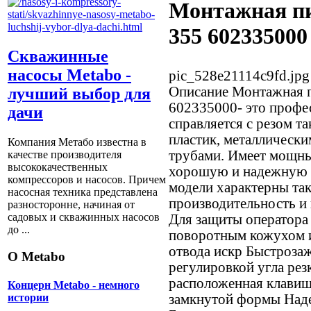
Монтажная пи
355 602335000
Скважинные
насосы Metabo -
pic_528e21114c9fd.jpg
Описание
Монтажная п
лучший выбор для
602335000- это профе
дачи
справляется с резом та
пластик, металлическ
Компания Метабо известна в
трубами. Имеет мощны
качестве производителя
высококачественных
хорошую и надежную с
компрессоров и насосов. Причем
модели характерны так
насосная техника представлена
производительность и 
разносторонне, начиная от
садовых и скважинных насосов
Для защиты оператора
до ...
поворотным кожухом 
отвода искр Быстроза
О Metabo
регулировкой угла рез
расположенная клавиш
Концерн Metabo - немного
замкнутой формы Наде
истории