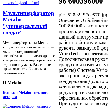
96 600396000
Мультиперфоратор
pic_528e2297ce870.jp
Metabo -
Описание
Отбойный м
"универсальный
600396000 - это инстр
производительностью 
солдат"
Данный инструмент пр
работ по бетону и ка
Мультиперфораторы Metabo –
триумф немецкой инженерной
рукоять замкнутой фо
мысли, соединивший
VibraTech - эффективн
полнофункциональную дрель с
Дополнительная рукоя
трехрежимным перфоратором в
градусов и изменять у
один инструмент. Различные
производители брались за
работы) Система Vario
решение этой ...
электроника для регул
поддержания Долото о
О Metabo
установлено в двенад
редуктора из магниево
Концерн Metabo - немного
истории
Эффективная обработк
Принудительное возду