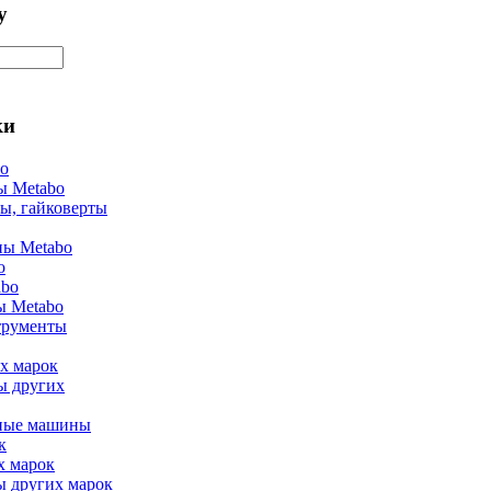
у
ки
bo
ы Metabo
ы, гайковерты
ы Metabo
o
abo
ы Metabo
трументы
х марок
ы других
ные машины
к
х марок
ы других марок