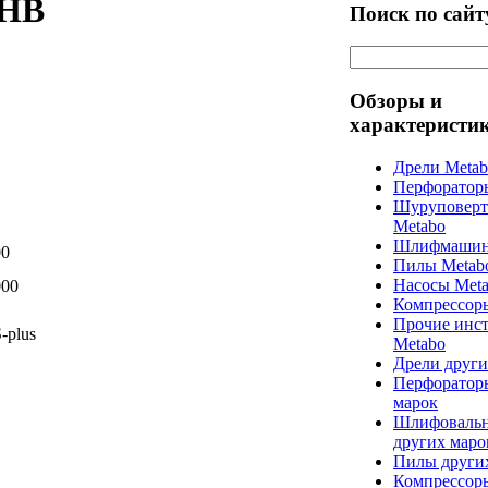
0HB
Поиск по сайт
Обзоры и
характеристи
Дрели Meta
Перфоратор
Шуруповерт
Metabo
Шлифмашин
00
Пилы Metab
Насосы Met
000
Компрессор
Прочие инс
-plus
Metabo
Дрели други
Перфоратор
марок
Шлифоваль
других маро
Пилы други
Компрессор