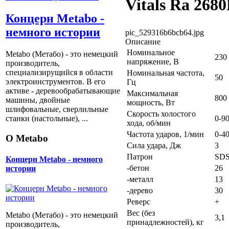
Vitals Ra 268
Концерн Metabo -
немного истории
pic_529316b6bcb64.jpg
Описание
Номинальное
Metabo (Метабо) - это немецкий
230
напряжение, В
производитель,
специализирущийся в области
Номинальная частота,
50
электроинструментов. В его
Гц
активе - деревообрабатывающие
Максимальная
800
машины, двойные
мощность, Вт
шлифовальные, сверлильные
Скорость холостого
0-9
станки (настольные), ...
хода, об/мин
Частота ударов, 1/мин
0-4
О Metabo
Сила удара, Дж
3
Патрон
SDS
Концерн Metabo - немного
-бетон
26
истории
-металл
13
-дерево
30
Реверс
+
Вес (без
Metabo (Метабо) - это немецкий
3,1
принадлежностей), кг
производитель,