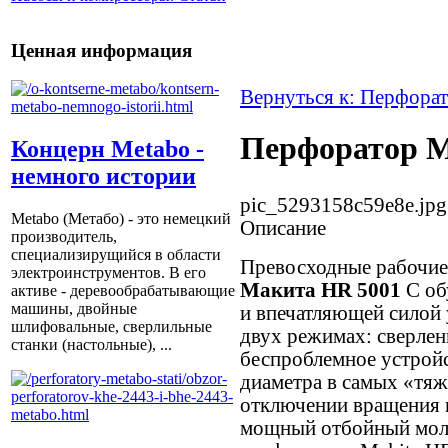
Ценная информация
Вернуться к: Перфора
Перфоратор M
Концерн Metabo -
немного истории
pic_5293158c59e8e.jpg
Metabo (Метабо) - это немецкий
Описание
производитель,
специализирущийся в области
Превосходные рабочие
электроинструментов. В его
Макита HR 5001
C об
активе - деревообрабатывающие
машины, двойные
и впечатляющей силой 
шлифовальные, сверлильные
двух режимах: сверлен
станки (настольные), ...
беспроблемное устрой
диаметра в самых «тяж
отключении вращения 
мощный отбойный моло