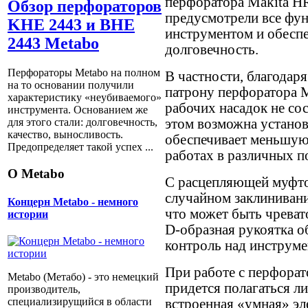
перфоратора Makita H
Обзор перфораторов
предусмотрели все фун
KHE 2443 и BHE
инструментом и обесп
2443 Metabo
долговечность.
Перфораторы Metabo на полном
В частности, благодар
на то основании получили
патрону перфоратора M
характеристику «неубиваемого»
рабочих насадок не со
инструмента. Основанием же
этом возможна установ
для этого стали: долговечность,
качество, выносливость.
обеспечивает меньшую
Предопределяет такой успех ...
работах в различных п
О Metabo
С расцепляющей муфтой
случайном заклинивани
Концерн Metabo - немного
что может быть чреват
истории
D-образная рукоятка о
контроль над инструме
При работе с перфора
Metabo (Метабо) - это немецкий
придется полагаться л
производитель,
специализирущийся в области
встроенная «умная» эл