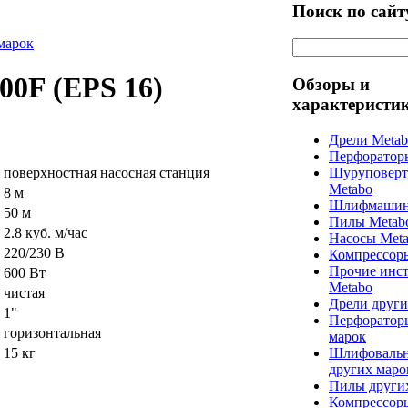
Поиск по сайт
марок
00F (EPS 16)
Обзоры и
характеристи
Дрели Meta
Перфоратор
поверхностная насосная станция
Шуруповерт
Metabo
8 м
Шлифмашин
50 м
Пилы Metab
2.8 куб. м/час
Насосы Met
220/230 В
Компрессор
Прочие инс
600 Вт
Metabo
чистая
Дрели други
1"
Перфоратор
горизонтальная
марок
15 кг
Шлифоваль
других маро
Пилы други
Компрессор