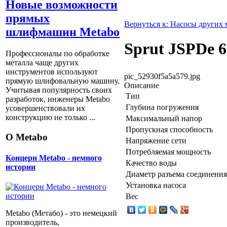
Новые возможности
прямых
Вернуться к: Насосы других 
шлифмашин Metabo
Sprut JSPDe 6
Профессионалы по обработке
металла чаще других
инструментов используют
pic_52930f5a5a579.jpg
прямую шлифовальную машину.
Описание
Учитывая популярность своих
Тип
разработок, инженеры Metabo
Глубина погружения
усовершенствовали их
конструкцию не только ...
Максимальный напор
Пропускная способность
О Metabo
Напряжение сети
Потребляемая мощность
Концерн Metabo - немного
Качество воды
истории
Диаметр разъема соединения
Установка насоса
Вес
Metabo (Метабо) - это немецкий
производитель,