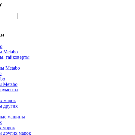
у
ки
bo
ы Metabo
ы, гайковерты
ы Metabo
o
abo
ы Metabo
трументы
х марок
ы других
ные машины
к
х марок
ы других марок