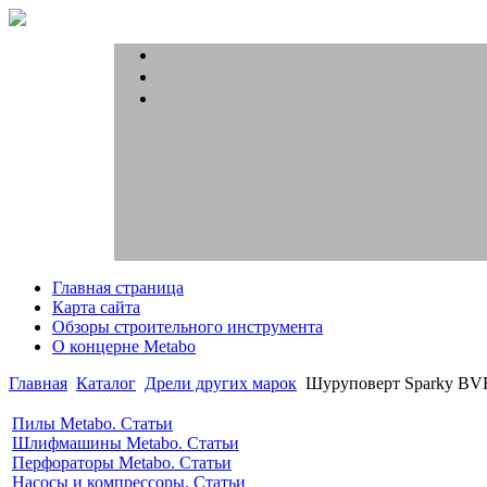
Главная страница
Карта сайта
Обзоры строительного инструмента
О концерне Metabo
Главная
Каталог
Дрели других марок
Шуруповерт Sparky BV
Пилы Metabo. Статьи
Шлифмашины Metabo. Статьи
Перфораторы Metabo. Статьи
Насосы и компрессоры. Статьи