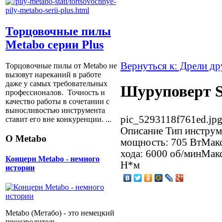
Торцовочные пилы
Metabo серии Plus
Вернуться к: Дрели д
Торцовочные пилы от Metabo не
вызовут нареканий в работе
даже у самых требовательных
Шуруповерт S
профессионалов. Точность и
качество работы в сочетании с
выносливостью инструмента
pic_5293118f761ed.jp
ставит его вне конкуренции. ...
Описание
Тип инструм
О Metabo
мощность: 705 ВтМакс
хода: 6000 об/минМак
Концерн Metabo - немного
Н*м
истории
Metabo (Метабо) - это немецкий
производитель,